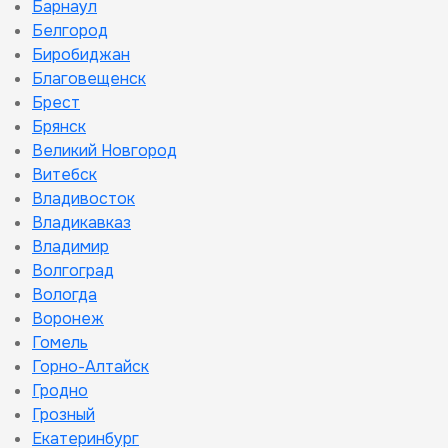
Барнаул
Белгород
Биробиджан
Благовещенск
Брест
Брянск
Великий Новгород
Витебск
Владивосток
Владикавказ
Владимир
Волгоград
Вологда
Воронеж
Гомель
Горно-Алтайск
Гродно
Грозный
Екатеринбург